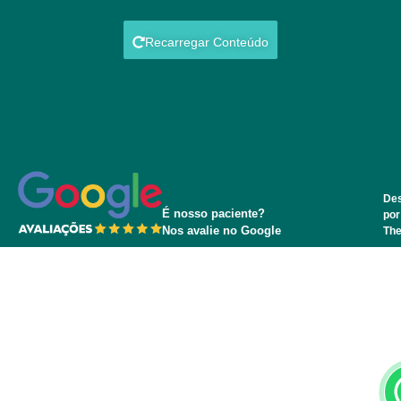
Recarregar Conteúdo
Des
É nosso paciente?
por
Nos avalie no Google
Th