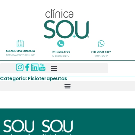
AGENDE UMA CONSULTA
(11) 3258.1706
(11) 96423-5137
AGENDAMENTO ON-LINE
ATENDIMENTO
WHATSAPP
Categoria: Fisioterapeutas
Parece que não conseguimos encontrar o que você está
procurando.