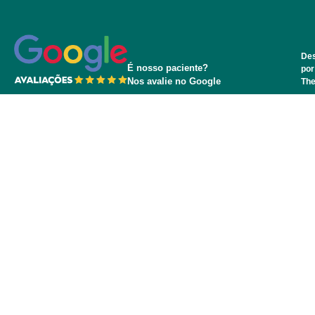
Des
É nosso paciente?
por
Nos avalie no Google
Th