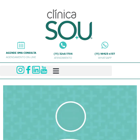
AGENDE UMA CONSULTA
(11) 3258.1706
(11) 96423-5137
AGENDAMENTO ON-LINE
ATENDIMENTO
WHATSAPP