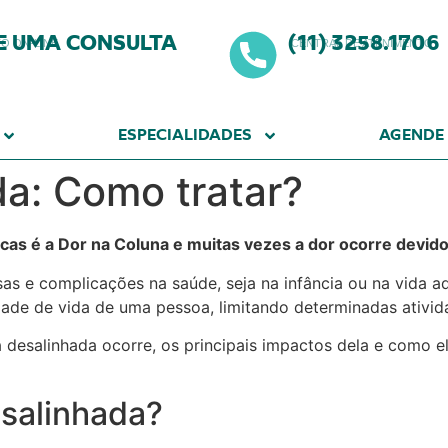
E UMA CONSULTA
(11) 3258.1706
 ON-LINE
CENTRAL DE ATENIMENTO
ESPECIALIDADES
AGENDE
a: Como tratar?
as é a Dor na Coluna e muitas vezes a dor ocorre devid
as e complicações na saúde, seja na infância ou na vida a
e de vida de uma pessoa, limitando determinadas atividad
desalinhada ocorre, os principais impactos dela e como el
salinhada?