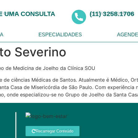
E UMA CONSULTA
(11) 3258.1706
 ON-LINE
CENTRAL DE ATENIMENTO
CA
ESPECIALIDADES
AGENDE
rto Severino
leo de Medicina de Joelho da Clínica SOU
e de ciências Médicas de Santos. Atualmente é Médico, O
nta Casa de Misericórdia de São Paulo. Com experiência n
lho, onde especializou-se no Grupo de Joelho da Santa Cas
Recarregar Conteúdo